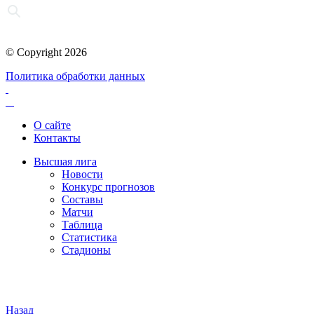
© Copyright 2026
Политика обработки данных
О сайте
Контакты
Высшая лига
Новости
Конкурс прогнозов
Составы
Матчи
Таблица
Статистика
Стадионы
Назад