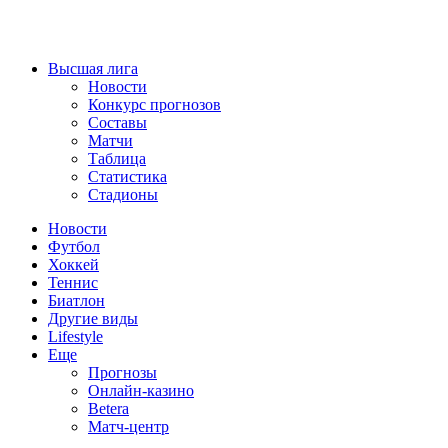
Высшая лига
Новости
Конкурс прогнозов
Составы
Матчи
Таблица
Статистика
Стадионы
Новости
Футбол
Хоккей
Теннис
Биатлон
Другие виды
Lifestyle
Еще
Прогнозы
Онлайн-казино
Betera
Матч-центр