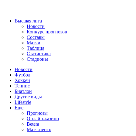
Высшая лига
Новости
Конкурс прогнозов
Составы
Матчи
Таблица
Статистика
Стадионы
Новости
Футбол
Хоккей
Теннис
Биатлон
Другие виды
Lifestyle
Еще
Прогнозы
Онлайн-казино
Betera
Матч-центр