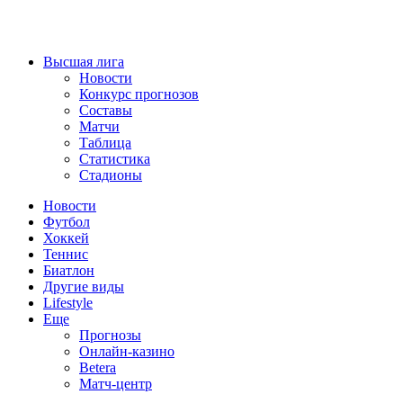
Высшая лига
Новости
Конкурс прогнозов
Составы
Матчи
Таблица
Статистика
Стадионы
Новости
Футбол
Хоккей
Теннис
Биатлон
Другие виды
Lifestyle
Еще
Прогнозы
Онлайн-казино
Betera
Матч-центр