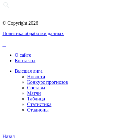
© Copyright 2026
Политика обработки данных
О сайте
Контакты
Высшая лига
Новости
Конкурс прогнозов
Составы
Матчи
Таблица
Статистика
Стадионы
Назад