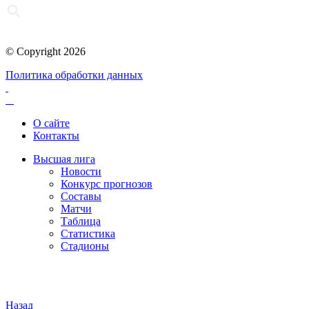
© Copyright 2026
Политика обработки данных
О сайте
Контакты
Высшая лига
Новости
Конкурс прогнозов
Составы
Матчи
Таблица
Статистика
Стадионы
Назад