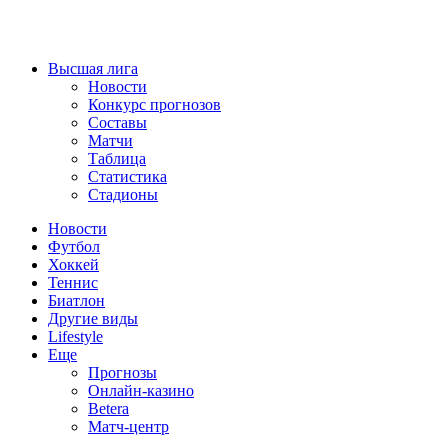
Высшая лига
Новости
Конкурс прогнозов
Составы
Матчи
Таблица
Статистика
Стадионы
Новости
Футбол
Хоккей
Теннис
Биатлон
Другие виды
Lifestyle
Еще
Прогнозы
Онлайн-казино
Betera
Матч-центр