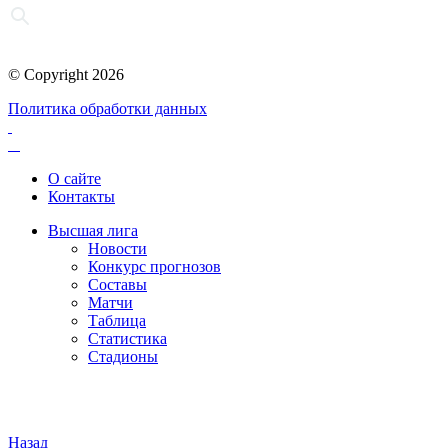
© Copyright 2026
Политика обработки данных
О сайте
Контакты
Высшая лига
Новости
Конкурс прогнозов
Составы
Матчи
Таблица
Статистика
Стадионы
Назад