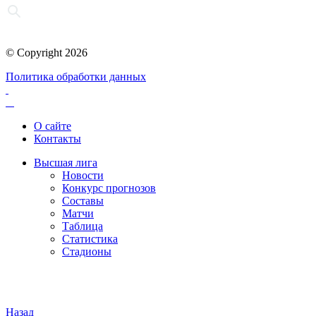
© Copyright 2026
Политика обработки данных
О сайте
Контакты
Высшая лига
Новости
Конкурс прогнозов
Составы
Матчи
Таблица
Статистика
Стадионы
Назад