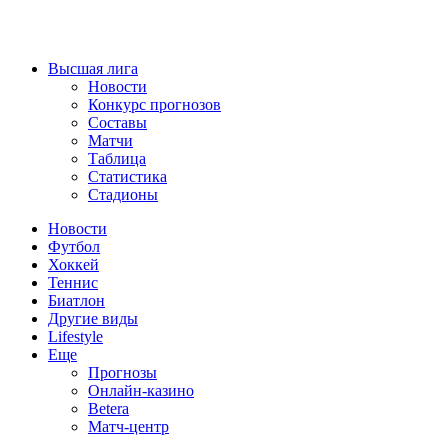
Высшая лига
Новости
Конкурс прогнозов
Составы
Матчи
Таблица
Статистика
Стадионы
Новости
Футбол
Хоккей
Теннис
Биатлон
Другие виды
Lifestyle
Еще
Прогнозы
Онлайн-казино
Betera
Матч-центр