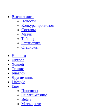
Высшая лига
Новости
Конкурс прогнозов
Составы
Матчи
Таблица
Статистика
Стадионы
Новости
Футбол
Хоккей
Теннис
Биатлон
Другие виды
Lifestyle
Еще
Прогнозы
Онлайн-казино
Betera
Матч-центр