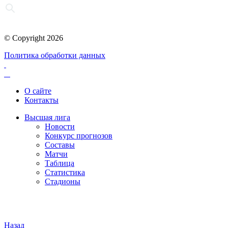
© Copyright 2026
Политика обработки данных
О сайте
Контакты
Высшая лига
Новости
Конкурс прогнозов
Составы
Матчи
Таблица
Статистика
Стадионы
Назад