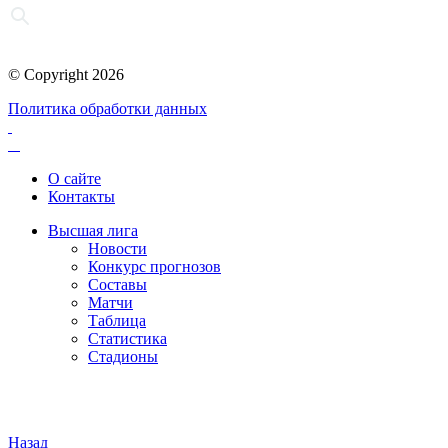
© Copyright 2026
Политика обработки данных
О сайте
Контакты
Высшая лига
Новости
Конкурс прогнозов
Составы
Матчи
Таблица
Статистика
Стадионы
Назад