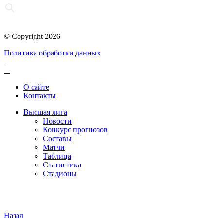
© Copyright 2026
Политика обработки данных
О сайте
Контакты
Высшая лига
Новости
Конкурс прогнозов
Составы
Матчи
Таблица
Статистика
Стадионы
Назад