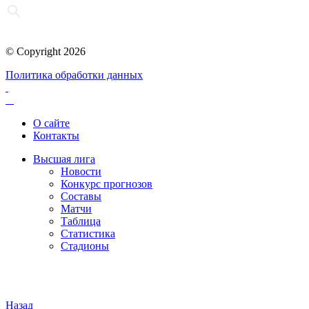
© Copyright 2026
Политика обработки данных
О сайте
Контакты
Высшая лига
Новости
Конкурс прогнозов
Составы
Матчи
Таблица
Статистика
Стадионы
Назад