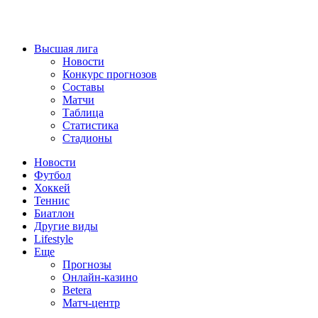
Высшая лига
Новости
Конкурс прогнозов
Составы
Матчи
Таблица
Статистика
Стадионы
Новости
Футбол
Хоккей
Теннис
Биатлон
Другие виды
Lifestyle
Еще
Прогнозы
Онлайн-казино
Betera
Матч-центр