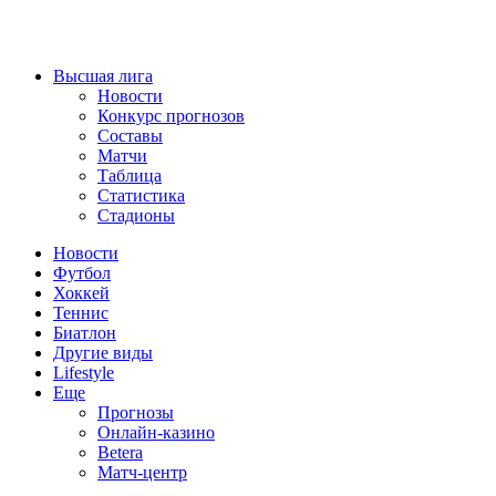
Высшая лига
Новости
Конкурс прогнозов
Составы
Матчи
Таблица
Статистика
Стадионы
Новости
Футбол
Хоккей
Теннис
Биатлон
Другие виды
Lifestyle
Еще
Прогнозы
Онлайн-казино
Betera
Матч-центр