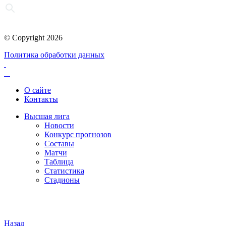
© Copyright 2026
Политика обработки данных
О сайте
Контакты
Высшая лига
Новости
Конкурс прогнозов
Составы
Матчи
Таблица
Статистика
Стадионы
Назад