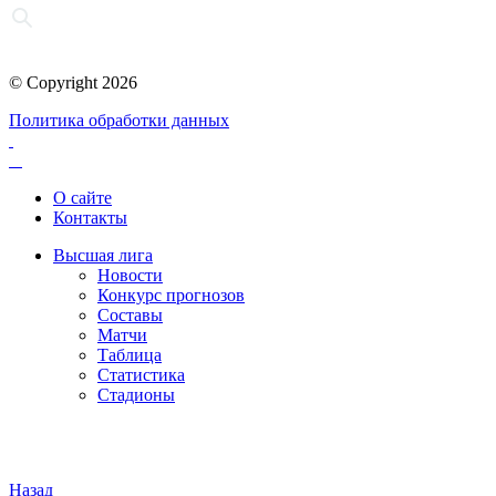
© Copyright 2026
Политика обработки данных
О сайте
Контакты
Высшая лига
Новости
Конкурс прогнозов
Составы
Матчи
Таблица
Статистика
Стадионы
Назад