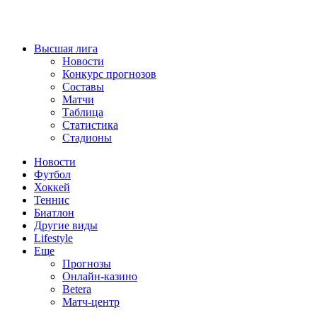
Высшая лига
Новости
Конкурс прогнозов
Составы
Матчи
Таблица
Статистика
Стадионы
Новости
Футбол
Хоккей
Теннис
Биатлон
Другие виды
Lifestyle
Еще
Прогнозы
Онлайн-казино
Betera
Матч-центр