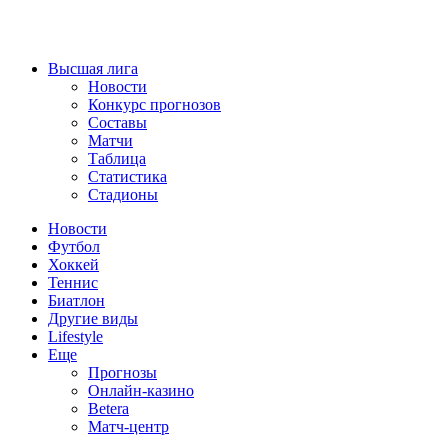
Высшая лига
Новости
Конкурс прогнозов
Составы
Матчи
Таблица
Статистика
Стадионы
Новости
Футбол
Хоккей
Теннис
Биатлон
Другие виды
Lifestyle
Еще
Прогнозы
Онлайн-казино
Betera
Матч-центр