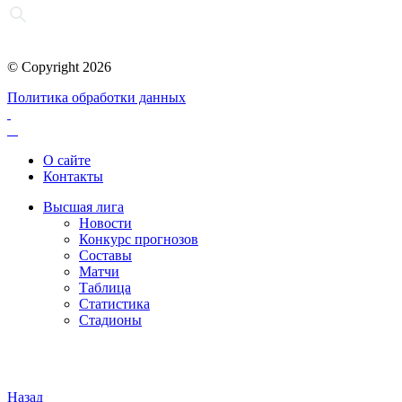
© Copyright 2026
Политика обработки данных
О сайте
Контакты
Высшая лига
Новости
Конкурс прогнозов
Составы
Матчи
Таблица
Статистика
Стадионы
Назад