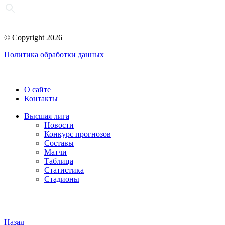
© Copyright 2026
Политика обработки данных
О сайте
Контакты
Высшая лига
Новости
Конкурс прогнозов
Составы
Матчи
Таблица
Статистика
Стадионы
Назад