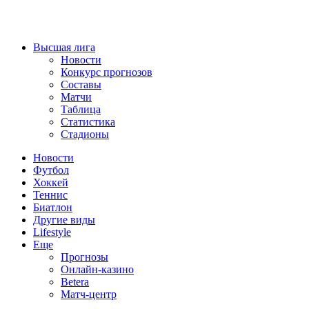
Высшая лига
Новости
Конкурс прогнозов
Составы
Матчи
Таблица
Статистика
Стадионы
Новости
Футбол
Хоккей
Теннис
Биатлон
Другие виды
Lifestyle
Еще
Прогнозы
Онлайн-казино
Betera
Матч-центр