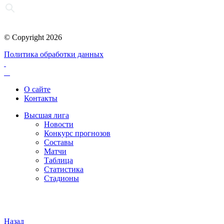
© Copyright 2026
Политика обработки данных
О сайте
Контакты
Высшая лига
Новости
Конкурс прогнозов
Составы
Матчи
Таблица
Статистика
Стадионы
Назад