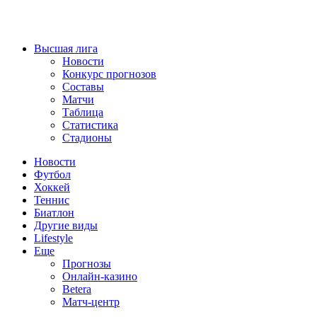
Высшая лига
Новости
Конкурс прогнозов
Составы
Матчи
Таблица
Статистика
Стадионы
Новости
Футбол
Хоккей
Теннис
Биатлон
Другие виды
Lifestyle
Еще
Прогнозы
Онлайн-казино
Betera
Матч-центр