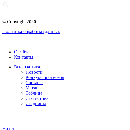
© Copyright 2026
Политика обработки данных
О сайте
Контакты
Высшая лига
Новости
Конкурс прогнозов
Составы
Матчи
Таблица
Статистика
Стадионы
Назад