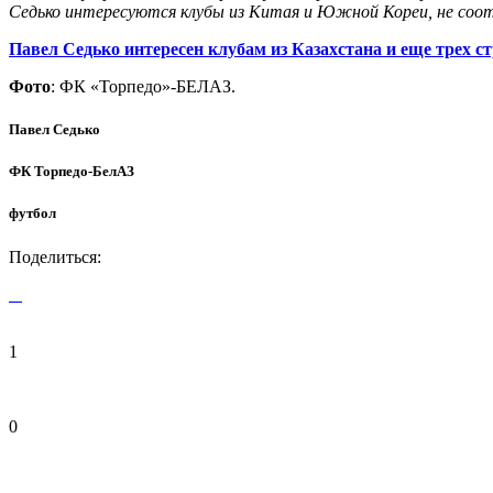
Седько интересуются клубы из Китая и Южной Кореи, не со
Павел Седько интересен клубам из Казахстана и еще трех с
Фото
: ФК «Торпедо»-БЕЛАЗ.
Павел Седько
ФК Торпедо-БелАЗ
футбол
Поделиться:
1
0