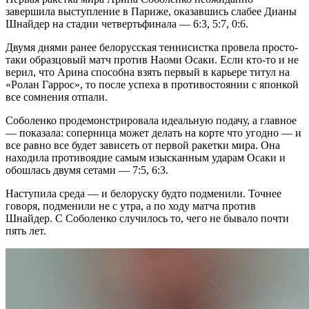
завершила выступление в Париже, оказавшись слабее Дианы
Шнайдер на стадии четвертьфинала — 6:3, 5:7, 0:6.
Двумя днями ранее белорусская теннисистка провела просто-
таки образцовый матч против Наоми Осаки. Если кто-то и не
верил, что Арина способна взять первый в карьере титул на
«Ролан Гаррос», то после успеха в противостоянии с японкой
все сомнения отпали.
Соболенко продемонстрировала идеальную подачу, а главное
— показала: соперница может делать на корте что угодно — и
все равно все будет зависеть от первой ракетки мира. Она
находила противоядие самым изысканным ударам Осаки и
обошлась двумя сетами — 7:5, 6:3.
Наступила среда — и белоруску будто подменили. Точнее
говоря, подменили не с утра, а по ходу матча против
Шнайдер. C Соболенко случилось то, чего не бывало почти
пять лет.