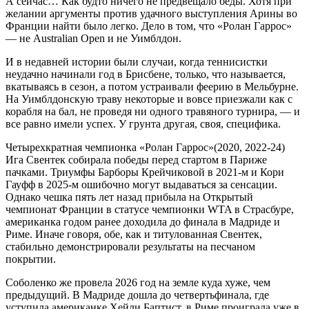
А сейчас… Как будто ничего не предвещало беды. Хотя при
желании аргументы против удачного выступления Арины во
Франции найти было легко. Дело в том, что «Ролан Гаррос»
— не Australian Open и не Уимблдон.
И в недавней истории были случаи, когда теннисистки
неудачно начинали год в Брисбене, только, что называется,
вкатываясь в сезон, а потом устраивали феерию в Мельбурне.
На Уимблдонскую траву некоторые и вовсе приезжали как с
корабля на бал, не проведя ни одного травяного турнира, — и
все равно имели успех. У грунта другая, своя, специфика.
Четырехкратная чемпионка «Ролан Гаррос»(2020, 2022-24)
Ига Свентек собирала победы перед стартом в Париже
пачками. Триумфы Барборы Крейчиковой в 2021-м и Кори
Гауфф в 2025-м ошибочно могут выдаваться за сенсации.
Однако чешка пять лет назад прибыла на Открытый
чемпионат Франции в статусе чемпионки WTA в Страсбуре,
американка годом ранее доходила до финала в Мадриде и
Риме. Иначе говоря, обе, как и титулованная Свентек,
стабильно демонстрировали результаты на песчаном
покрытии.
Соболенко же провела 2026 год на земле куда хуже, чем
предыдущий. В Мадриде дошла до четвертьфинала, где
уступила американке Хейли Баптист, в Риме проиграла уже в