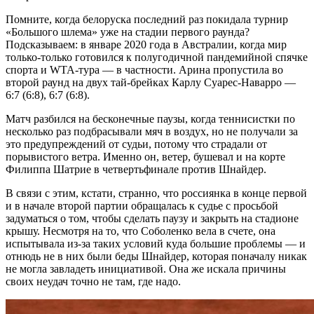
Помните, когда белоруска последний раз покидала турнир
«Большого шлема» уже на стадии первого раунда?
Подсказываем: в январе 2020 года в Австралии, когда мир
только-только готовился к полугодичной пандемийной спячке
спорта и WTA-тура — в частности. Арина пропустила во
второй раунд на двух тай-брейках Карлу Суарес-Наварро —
6:7 (6:8), 6:7 (6:8).
Матч разбился на бесконечные паузы, когда теннисистки по
несколько раз подбрасывали мяч в воздух, но не получали за
это предупреждений от судьи, потому что страдали от
порывистого ветра. Именно он, ветер, бушевал и на корте
Филиппа Шатрие в четвертьфинале против Шнайдер.
В связи с этим, кстати, странно, что россиянка в конце первой
и в начале второй партии обращалась к судье с просьбой
задуматься о том, чтобы сделать паузу и закрыть на стадионе
крышу. Несмотря на то, что Соболенко вела в счете, она
испытывала из-за таких условий куда большие проблемы — и
отнюдь не в них были беды Шнайдер, которая поначалу никак
не могла завладеть инициативой. Она же искала причины
своих неудач точно не там, где надо.