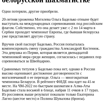
Одни потеряли, другие приобрели.
20-летняя уроженка Могилева Ольга Баделько отныне будет
выступать на международных соревнованиях под российским
флагом. Собственно, это она делает уже: с 2 по 14 марта в
Сербии проходит чемпионат Европы, где бывшая белоруска
уже представляет другую страну.
Вручив свой паспорт Баделько, Россия попыталась
компенсировать смену гражданства Александрой Костенюк.
Эта девушка из Перми, которая является двенадцатой
чемпионкой мира среди женщин, согласилась с недавних пор
соревноваться за Швейцарию.
Сравнимых титулов у Баделько пока нет, однако в России
высоко оценивают достижение договоренности с
могилевчанкой о ее переходе. Ольга — многократная
чемпионка Беларуси. В рейтинге ФИДЕ она идет на 41-м
месте. На ЧМ-2022 по быстрым шахматам в Алма-Аты
Баделько стала восьмой в блице, набрав 11 очков в 17 турах.
Из россиянок выше результат показали только Екатерина
Лагно (шестое место) и Полина Шувалова (бронза).