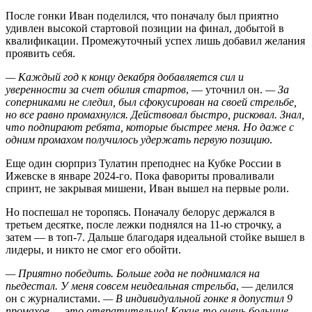
После гонки Иван поделился, что поначалу был приятно
удивлен высокой стартовой позиции на финал, добытой в
квалификации. Промежуточный успех лишь добавил желания
проявить себя.
— Каждый год к концу декабря добавляется сил и
уверенности за счет обилия стартов
, — уточнил он.
— За
соперниками не следил, был сфокусирован на своей стрельбе,
но все равно промахнулся. Действовал быстро, рисковал. Знал,
что подпирают ребята, которые быстрее меня. Но даже с
одним промахом получилось удержать первую позицию
.
Еще один сюрприз Тулатин преподнес на Кубке России в
Ижевске в январе 2024-го. Пока фавориты проваливали
спринт, не закрывая мишени, Иван вышел на первые роли.
Но поспешал не торопясь. Поначалу белорус держался в
третьем десятке, после лежки поднялся на 11-ю строчку, а
затем — в топ-7. Дальше благодаря идеальной стойке вышел в
лидеры, и никто не смог его обойти.
— Приятно победить. Больше года не поднимался на
пьедестал. У меня совсем неидеальная стрельба
, — делился
он с журналистами.
— В индивидуальной гонке я допустил 9
промахов — это отвратительно! Какие‑то очень большие