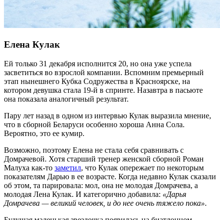
Елена Кулак
Ей только 31 декабря исполнится 20, но она уже успела
засветиться во взрослой компании. Вспомним премьерный
этап нынешнего Кубка Содружества в Красноярске, на
котором девушка стала 19-й в спринте. Назавтра в пасьюте
она показала аналогичный результат.
Пару лет назад в одном из интервью Кулак выразила мнение,
что в сборной Беларуси особенно хороша Анна Сола.
Вероятно, это ее кумир.
Возможно, поэтому Елена не стала себя сравнивать с
Домрачевой. Хотя старший тренер женской сборной Роман
Малуха как-то
заметил
, что Кулак опережает по некоторым
показателям Дарью в ее возрасте. Когда недавно Кулак сказали
об этом, та парировала: мол, она не молодая Домрачева, а
молодая Лена Кулак. И категорично добавила:
«Дарья
Домрачева — великий человек, и до нее очень тяжело пока»
.
Будущая маленькая звездочка появилась на биатлонном