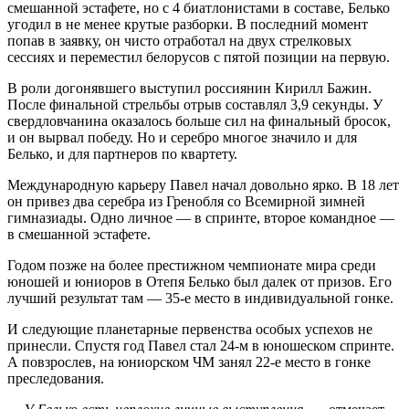
смешанной эстафете, но с 4 биатлонистами в составе, Белько
угодил в не менее крутые разборки. В последний момент
попав в заявку, он чисто отработал на двух стрелковых
сессиях и переместил белорусов с пятой позиции на первую.
В роли догонявшего выступил россиянин Кирилл Бажин.
После финальной стрельбы отрыв составлял 3,9 секунды. У
свердловчанина оказалось больше сил на финальный бросок,
и он вырвал победу. Но и серебро многое значило и для
Белько, и для партнеров по квартету.
Международную карьеру Павел начал довольно ярко. В 18 лет
он привез два серебра из Гренобля со Всемирной зимней
гимназиады. Одно личное — в спринте, второе командное —
в смешанной эстафете.
Годом позже на более престижном чемпионате мира среди
юношей и юниоров в Отепя Белько был далек от призов. Его
лучший результат там — 35-е место в индивидуальной гонке.
И следующие планетарные первенства особых успехов не
принесли. Спустя год Павел стал 24-м в юношеском спринте.
А повзрослев, на юниорском ЧМ занял 22-е место в гонке
преследования.