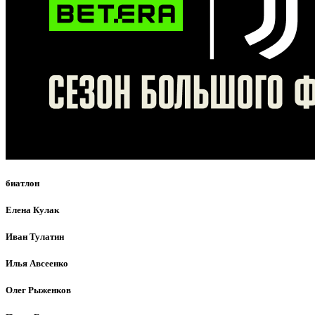
биатлон
Елена Кулак
Иван Тулатин
Илья Авсеенко
Олег Рыженков