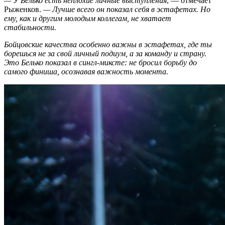
— У Белько есть неплохие личные выступления
, — отмечает
Рыженков.
— Лучше всего он показал себя в эстафетах. Но
ему, как и другим молодым коллегам, не хватает
стабильности.
Бойцовские качества особенно важны в эстафетах, где ты
борешься не за свой личный подиум, а за команду и страну.
Это Белько показал в сингл-миксте: не бросил борьбу до
самого финиша, осознавая важность момента.