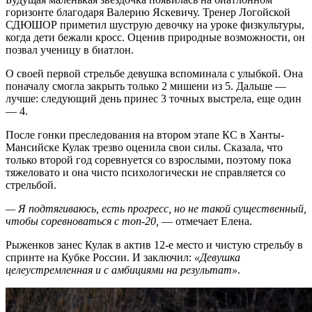
горизонте благодаря Валерию Яскевичу. Тренер Логойской
СДЮШОР приметил шуструю девочку на уроке физкультуры,
когда дети бежали кросс. Оценив природные возможности, он
позвал ученицу в биатлон.
О своей первой стрельбе девушка вспоминала с улыбкой. Она
поначалу смогла закрыть только 2 мишени из 5. Дальше —
лучше: следующий день принес 3 точных выстрела, еще один
— 4.
После гонки преследования на втором этапе КС в Ханты-
Мансийске Кулак трезво оценила свои силы. Сказала, что
только второй год соревнуется со взрослыми, поэтому пока
тяжеловато и она чисто психологически не справляется со
стрельбой.
— Я подтягиваюсь, есть прогресс, но не такой существенный,
чтобы соревноваться с топ-20,
— отмечает Елена.
Рыженков занес Кулак в актив 12-е место и чистую стрельбу в
спринте на Кубке России. И заключил:
«Девушка
целеустремленная и с амбициями на результат»
.