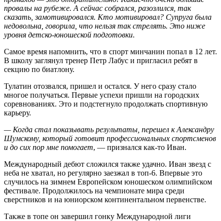
провалы на рубеже. А сейчас собрался, разозлился, так
сказать, замотивировался. Кто мотивировал? Супруга была
недовольна, говорила, что нельзя так стрелять. Это ниже
уровня детско‑юношеской подготовки
.
Самое время напомнить, что в спорт минчанин попал в 12 лет.
В школу заглянул тренер Петр Лабус и пригласил ребят в
секцию по биатлону.
Тулатин отозвался, пришел и остался. У него сразу стало
многое получаться. Первые успехи пришли на городских
соревнованиях. Это и подстегнуло продолжать спортивную
карьеру.
— Когда стал показывать результаты, перешел к Александру
Шумскому, который готовит профессиональных спортсменов
и до сих пор мне помогает
, — признался как-то Иван.
Международный дебют сложился также удачно. Иван звезд с
неба не хватал, но регулярно заезжал в топ-6. Впервые это
случилось на зимнем Европейском юношеском олимпийском
фестивале. Продолжилось на чемпионате мира среди
сверстников и на юниорском континентальном первенстве.
Также в топе он завершил гонку Международной лиги