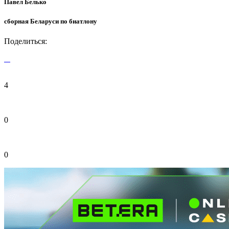
Павел Белько
сборная Беларуси по биатлону
Поделиться:
4
0
0