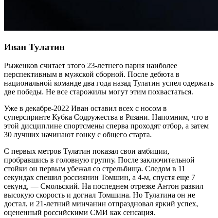
Иван Тулатин
Рыженков считает этого 23-летнего парня наиболее
перспективным в мужской сборной. После дебюта в
национальной команде два года назад Тулатин успел одержать
две победы. Не все старожилы могут этим похвастаться.
Уже в декабре-2022 Иван оставил всех с носом в
суперспринте Кубка Содружества в Рязани. Напомним, что в
этой дисциплине спортсмены сперва проходят отбор, а затем
30 лучших начинают гонку с общего старта.
С первых метров Тулатин показал свои амбиции,
пробравшись в головную группу. После заключительной
стойки он первым убежал со стрельбища. Следом в 11
секундах спешил россиянин Томшин, а 4-м, спустя еще 7
секунд, — Смольский. На последнем отрезке Антон развил
высокую скорость и догнал Томшина. Но Тулатина он не
достал, и 21-летний минчанин отпраздновал яркий успех,
оцененный российскими СМИ как сенсация.