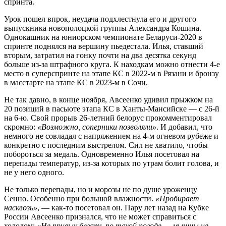
спринта.
Урок пошел впрок, неудача подхлестнула его и другого
выпускника новополоцкой группы Александра Кошина.
Однокашник на юниорском чемпионате Беларуси-2020 в
спринте поднялся на вершину пьедестала. Илья, ставший
вторым, затратил на гонку почти на два десятка секунд
больше из-за штрафного круга. К находкам можно отнести 4-е
место в суперспринте на этапе КС в 2022-м в Рязани и бронзу
в масстарте на этапе КС в 2023-м в Сочи.
Не так давно, в конце ноября, Авсеенко удивил прыжком на
20 позиций в пасьюте этапа КС в Ханты-Мансийске — с 26-й
на 6-ю. Свой прорыв 26-летний белорус прокомментировал
скромно:
«Возможно, соперники позволяли»
. И добавил, что
немного не совладал с напряжением на 4-м огневом рубеже и
конкретно с последним выстрелом. Сил не хватило, чтобы
побороться за медаль. Одновременно Илья посетовал на
перепады температур, из-за которых по утрам болит голова, и
не у него одного.
Не только перепады, но и морозы не по душе уроженцу
Сенно. Особенно при большой влажности.
«Пробирает
насквозь»
, — как-то посетовал он. Пару лет назад на Кубке
России Авсеенко признался, что не может справиться с
холодом:
«Не привык бегать по такой погоде — мышцы не