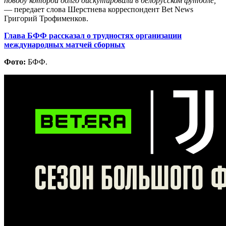
поводу которой долго дискутировали в белорусском футболе,
— передает слова Шерстнева корреспондент Bet News
Григорий Трофименков.
Глава БФФ рассказал о трудностях организации
международных матчей сборных
Фото:
БФФ.