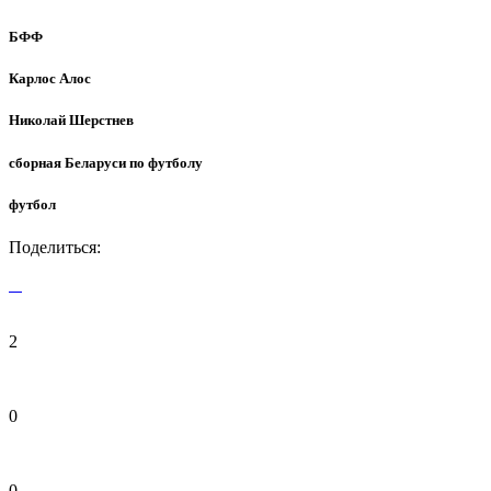
БФФ
Карлос Алос
Николай Шерстнев
сборная Беларуси по футболу
футбол
Поделиться:
2
0
0