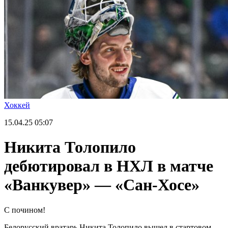
Хоккей
15.04.25
05:07
Никита Толопило
дебютировал в НХЛ в матче
«Ванкувер» — «Сан-Хосе»
С почином!
Белорусский вратарь Никита Толопило вышел в стартовом