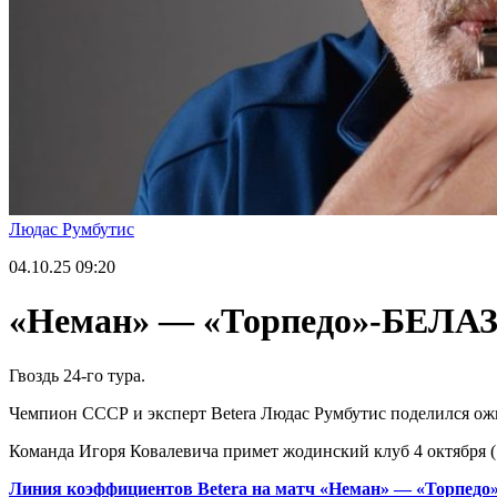
Людас Румбутис
04.10.25
09:20
«Неман» — «Торпедо»-БЕЛАЗ:
Гвоздь 24-го тура.
Чемпион СССР и эксперт Betera Людас Румбутис поделился ож
Команда Игоря Ковалевича примет жодинский клуб 4 октября (1
Линия коэффициентов Betera на матч «Неман» — «Торпедо