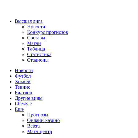
Высшая лига
Новости
Конкурс прогнозов
Составы
Матчи
Таблица
Статистика
Стадионы
Новости
Футбол
Хоккей
Теннис
Биатлон
Другие виды
Lifestyle
Еще
Прогнозы
Онлайн-казино
Betera
Матч-центр