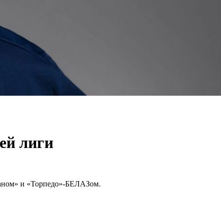
ей лиги
маном» и «Торпедо»-БЕЛАЗом.