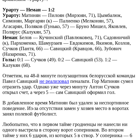
Урарту — Неман — 1:2
Урарту:
Матинян — Пилоян (Мирзоян, 71), Цымбалюк,
Симонян, Маргарян (к) — Палиенко (Мелконян, 57),
Агасарян, Поляков (Гунько, 57) — Бруно Мишел, Яковлев,
Полярус (Калукян, 57).
Неман
: Белов — Кучинский (Павлюковец, 71), Садовничий
(к), Пархоменко, Шамурзаев — Евдокимов, Якимов, Козлов,
Сучков (Пантя, 66) — Савицкий (Кравцов, 66), Зубович
(Назаренко, 71).
Голы:
0:1 — Сучков (49). 0:2 — Савицкий (53). 1:2 —
Калукян (68).
Отметим, на 48-й минуте полузащитник белорусской команды
Павел Савицкий
не реализовал
пенальти. Гор Матинян сумел
отразить удар. Однако уже через минуту Антон Сучков
открыл счет, а через 5 — сам Савицкий оформил гол.
В добавленное время Матинян был удален за неспортивное
поведение. Из-за отсутствия замен у хозяев место в воротах
занял полевой футболист.
Любопытно, что в первом тайме гродненцы не нанесли ни
одного выстрела в сторону ворот соперников. Во втором
тайме у них 6 ударов, из которых 5 в створ. У соперника — 6