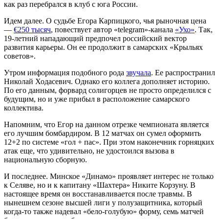
как раз перебрался в клуб с юга России.
Идем далее. О судьбе Егора Карпицкого, чья рыночная цена
—
€250 тысяч
, повествует автор «telegram»-канала
«Ухо»
. Так,
19-летний нападающий предпочел российский вектор
развития карьеры. Он ее продолжит в самарских «Крыльях
советов».
Утром информация подобного рода
звучала
. Ее распространил
Николай Ходасевич. Однако его коллега дополняет историю.
По его данным, форвард солигорцев не просто определился с
будущим, но и уже прибыл в расположение самарского
коллектива.
Напомним, что Егор на данном отрезке чемпионата является
его лучшим бомбардиром. В 12 матчах он сумел оформить
12+2 по системе «гол + пас». При этом наконечник горняцких
атак еще, что удивительно, не удостоился вызова в
национальную сборную.
И последнее. Минское «Динамо» проявляет интерес не только
к Селяве, но и к капитану «Шахтера» Никите Корзуну. В
настоящее время он восстанавливается после травмы. В
нынешнем сезоне высшей лиги у полузащитника, который
когда-то также надевал «бело-голубую» форму, семь матчей