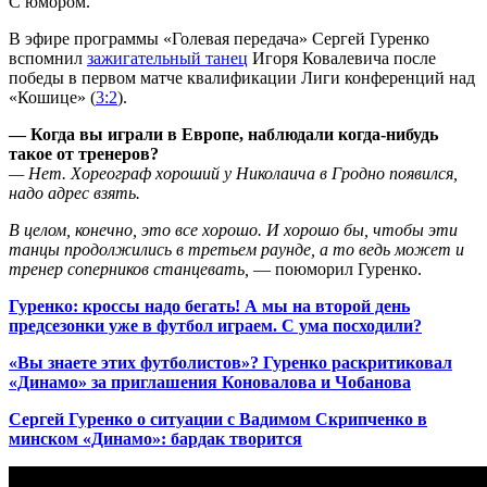
С юмором.
В эфире программы «Голевая передача» Сергей Гуренко
вспомнил
зажигательный танец
Игоря Ковалевича после
победы в первом матче квалификации Лиги конференций над
«Кошице» (
3:2
).
— Когда вы играли в Европе, наблюдали когда-нибудь
такое от тренеров?
— Нет. Хореограф хороший у Николаича в Гродно появился,
надо адрес взять.
В целом, конечно, это все хорошо. И хорошо бы, чтобы эти
танцы продолжились в третьем раунде, а то ведь может и
тренер соперников станцевать,
— поюморил Гуренко.
Гуренко: кроссы надо бегать! А мы на второй день
предсезонки уже в футбол играем. С ума посходили?
«Вы знаете этих футболистов»? Гуренко раскритиковал
«Динамо» за приглашения Коновалова и Чобанова
Сергей Гуренко о ситуации с Вадимом Скрипченко в
минском «Динамо»: бардак творится