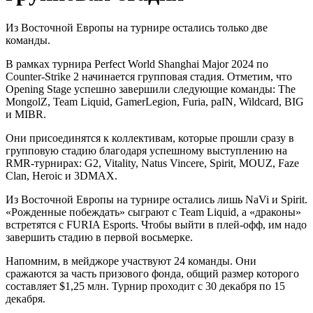
Из Восточной Европы на турнире остались только две
команды.
В рамках турнира Perfect World Shanghai Major 2024 по
Counter-Strike 2 начинается групповая стадия. Отметим, что
Opening Stage успешно завершили следующие команды: The
MongolZ, Team Liquid, GamerLegion, Furia, paIN, Wildcard, BIG
и MIBR.
Они присоединятся к коллективам, которые прошли сразу в
групповую стадию благодаря успешному выступлению на
RMR-турнирах: G2, Vitality, Natus Vincere, Spirit, MOUZ, Faze
Clan, Heroic и 3DMAX.
Из Восточной Европы на турнире остались лишь NaVi и Spirit.
«Рожденные побеждать» сыграют с Team Liquid, а «драконы»
встретятся с FURIA Esports. Чтобы выйти в плей-офф, им надо
завершить стадию в первой восьмерке.
Напомним, в мейджоре участвуют 24 команды. Они
сражаются за часть призового фонда, общий размер которого
составляет $1,25 млн. Турнир проходит с 30 декабря по 15
декабря.