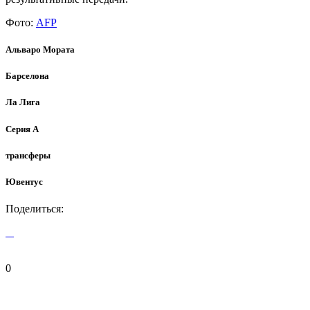
Фото:
AFP
Альваро Мората
Барселона
Ла Лига
Серия А
трансферы
Ювентус
Поделиться:
0