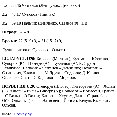
1:2 – 33:46 Чезганов (Левшунов, Демченко)
2:2 – 48:17 Суворов (Пинчук)
3:2 – 59:18 Пальчик (Демченко, Сазанович), ПВ
Штраф:
37 – 8
Броски:
22 (5+9+8) – 31 (15+7+9)
Лучшие игроки: Суворов – Ольсен
БЕЛАРУСЬ U20:
Колосов (Мытник); Кузьмин – Юзленко,
Суворов (К) – Пинчук (А) – Кузнецов (А); К. Ярута –
Левшунов, Пальчик – Чезганов – Демченко; Пожиган –
Сазанович, Клавдиев – М.Ярута – Сидоров; Д. Карпович –
Стасенко, Спат – С.Карпович – Морозов.
НОРВЕГИЯ U20:
Стенсруд (Плогас); Энгебратен (А) – Хольм
(К), Альсен – Риен – Виберг (А); Сольберг – Йонассен, Гранат
– С.Вольд – Э.Вольд; Хансен – Хеугом, Даль – Страндборг –
Обю-Ольсен; Трюгг – Эльвсвен – Йонсен; Ведуль-Кьельсас,
Ольсен.
Фото:
Hockey.by