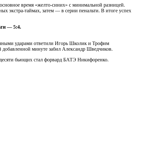
 основное время «желто-синих» с минимальной разницей.
х экстра-таймах, затем — в серии пенальти. В итоге успех
ти — 5:4.
точными ударами ответили Игорь Школик и Трофим
й добавленной минуте забил Александр Шведчиков.
з десяти бьющих стал форвард БАТЭ Никифоренко.