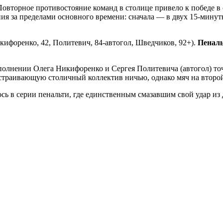
овторное противостояние команд в столице привело к победе в
 за пределами основного времени: сначала — в двух 15-минутны
кифоренко, 42, Политевич, 84-автогол, Шведчиков, 92+).
Пеналь
исполнении Олега Никифоренко и Сергея Политевича (автогол) 
устраивающую столичный коллектив ничью, однако мяч на второ
ось в серии пенальти, где единственным смазавшим свой удар и