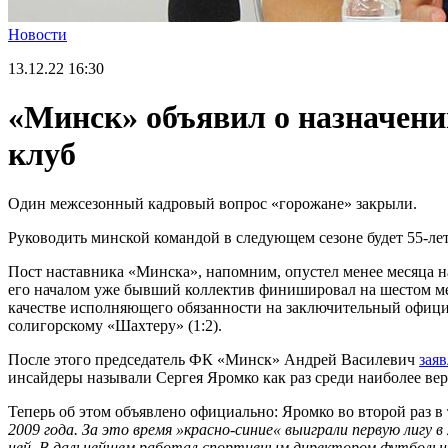
Новости
13.12.22
16:30
«Минск» объявил о назначении
клуб
Один межсезонный кадровый вопрос «горожане» закрыли.
Руководить минской командой в следующем сезоне будет 55-ле
Пост наставника «Минска», напомним, опустел менее месяца на
его началом уже бывший коллектив финишировал на шестом мест
качестве исполняющего обязанности на заключительный офици
солигорскому «Шахтеру» (1:2).
После этого председатель ФК «Минск» Андрей Василевич
зая
инсайдеры называли Сергея Яромко как раз среди наиболее ве
Теперь об этом объявлено официально: Яромко во второй раз в
2009 года. За это время »красно-синие« выиграли первую лигу в
ней. В дальнейшем работал спортивным директором футбольн