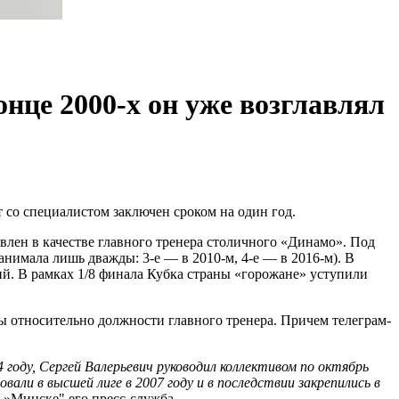
онце 2000-х он уже возглавлял
кт со специалистом заключен сроком на один год.
влен в качестве главного тренера столичного «Динамо». Под
нимала лишь дважды: 3-е — в 2010-м, 4-е — в 2016-м). В
. В рамках 1/8 финала Кубка страны «горожане» уступили
ры относительно должности главного тренера. Причем телеграм-
4 году, Сергей Валерьевич руководил коллективом по октябрь
вали в высшей лиге в 2007 году и в последствии закрепились в
 »Минске" его пресс-служба.