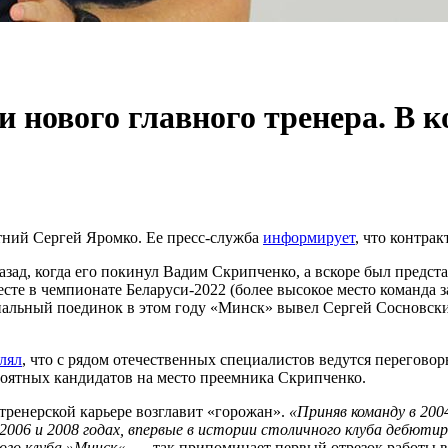
 нового главного тренера. В к
тний Сергей Яромко. Ее пресс-служба
информирует
, что контра
зад, когда его покинул Вадим Скрипченко, а вскоре был предста
е в чемпионате Беларуси-2022 (более высокое место команда за
альный поединок в этом году «Минск» вывел Сергей Сосновский
влял
, что с рядом отечественных специалистов ведутся перегово
роятных кандидатов на место преемника Скрипченко.
 тренерской карьере возглавит «горожан».
«Приняв команду в 200
 2006 и 2008 годах, впервые в истории столичного клуба дебютиро
ого клуба »Минск«
, — так припоминает первый отрезок работы в