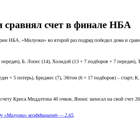
 сравнял счет в финале НБА
ерии НБА. «Милуоки» во второй раз подряд победил дома и срав
ередач), Б. Лопес (14), Холидэй (13 + 7 подборов + 7 передач), Т
дач + 5 потерь), Бриджес (7), Эйтон (6 + 17 подборов) – старт; К.
 счету Криса Миддлтона 40 очков, Яннис записал на свой счет 26 
ду «Милуоки» коэффициент — 2.65
.