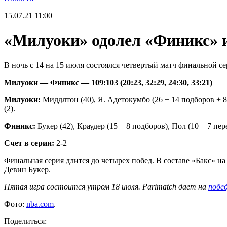
15.07.21
11:00
«Милуоки» одолел «Финикс» и
В ночь с 14 на 15 июля состоялся четвертый матч финальной с
Милуоки — Финикс — 109:103 (20:23, 32:29, 24:30, 33:21)
Милуоки:
Миддлтон (40), Я. Адетокумбо (26 + 14 подборов + 8 п
(2).
Финикс:
Букер (42), Краудер (15 + 8 подборов), Пол (10 + 7 пере
Счет в серии:
2-2
Финальная серия длится до четырех побед. В составе «Бакс» на
Девин Букер.
Пятая игра состоится утром 18 июля. Parimatch дает на
побе
Фото:
nba.com
.
Поделиться: