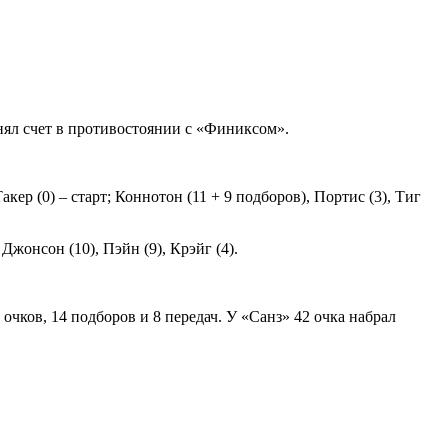
нял счет в противостоянии с «Финиксом».
акер (0) – старт; Коннотон (11 + 9 подборов), Портис (3), Тиг
 Джонсон (10), Пэйн (9), Крэйг (4).
очков, 14 подборов и 8 передач. У «Санз» 42 очка набрал