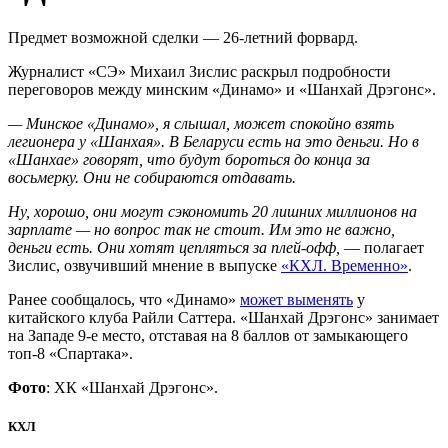
Предмет возможной сделки — 26-летний форвард.
Журналист «СЭ» Михаил Зислис раскрыл подробности
переговоров между минским «Динамо» и «Шанхай Дрэгонс».
— Минское «Динамо», я слышал, может спокойно взять
легионера у «Шанхая». В Беларуси есть на это деньги. Но в
«Шанхае» говорят, что будут бороться до конца за
восьмерку. Они не собираются отдавать.
Ну, хорошо, они могут сэкономить 20 лишних миллионов на
зарплате
— но вопрос так не стоит. Им это не важно,
деньги есть. Они хотят цепляться за плей-офф,
— полагает
Зислис, озвучивший мнение в выпуске
«КХЛ. Временно»
.
Ранее сообщалось, что «Динамо»
может выменять
у
китайского клуба Райли Саттера. «Шанхай Дрэгонс» занимает
на Западе 9-е место, отставая на 8 баллов от замыкающего
топ-8 «Спартака».
Фото
: ХК «Шанхай Дрэгонс».
КХЛ