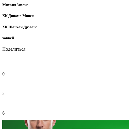
Михаил Зислис
ХК Динамо Минск
ХК Шанхай Дрэгонс
хоккей
Поделиться:
0
2
6