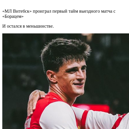
«МЛ Витебск» проиграл первый тайм выездного матча с
«Борацем»
И остался в меньшинстве.