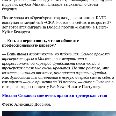
и других клубов Михаил Сиваков высказался о своем
будущем.
После ухода из «Оренбурга» год назад воспитанник БАТЭ
выступал за медийный «СКА-Ростов», а сейчас в возрасте 37
лет готовится сыграть за DMedia против «Гомеля» в Betera-
Кубке Беларуси.
—
Есть ли вероятность, что возобновите
пр
офессиональную карьеру?
—
Есть такая вероятность, но
небольшая.
С
ейчас
прохожу
тренерские курсы
в Москве, и совмещать
это
с
профессиональной карьерой футболиста сложно. Да и
тренерская стезя мне очень нравится. Но это ремесло, мне
кажется, намного тяжелее, чем просто играть в футбол.
Как футболист
ты отвечаешь в первую очередь сам за себя, а
как тренер — еще примерно за 30 человек
, — сказал Сиваков в
интервью корреспонденту Bet News Никите Пастухову.
Михаил Сиваков: мне очень нравится тренерская стезя
Фото:
Александр Добриян.