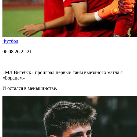
Футбол
06.08.26
22:21
«МЛ Витебск» проиграл первый тайм выездного матча с
«Борацем»
И остался в меньшинстве.