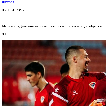
Футбол
06.08.26
23:22
Минское «Динамо» минимально уступило на выезде «Браге»
0:1.