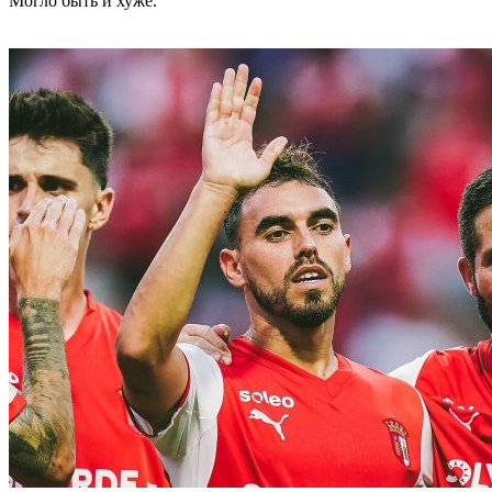
Могло быть и хуже.