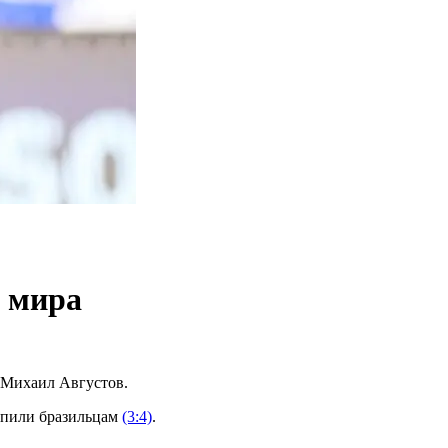
 мира
 Михаил Августов.
тупили бразильцам
(3:4)
.