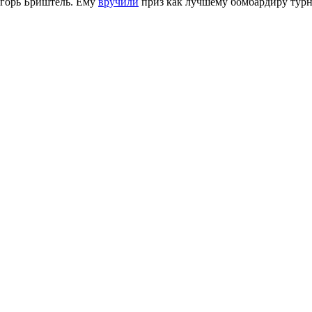
горь Бриштель. Ему
вручили
приз как лучшему бомбардиру турн