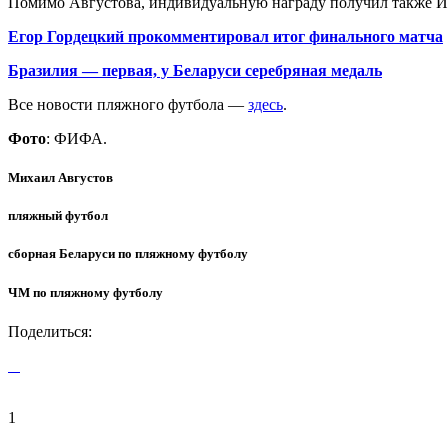
Помимо Августова, индивидуальную награду получил также И
Егор Гордецкий прокомментировал итог финального матча
Бразилия — первая, у Беларуси серебряная медаль
Все новости пляжного футбола —
здесь
.
Фото
: ФИФА.
Михаил Августов
пляжный футбол
сборная Беларуси по пляжному футболу
ЧМ по пляжному футболу
Поделиться:
1