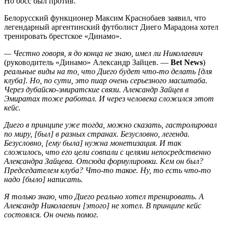
Но босс был против.
Белорусский функционер Максим Краснобаев заявил, что
легендарный аргентинский футболист Диего Марадона хотел
тренировать брестское «Динамо».
— Честно говоря, я до конца не знаю, имел ли Николаевич
(руководитель «Динамо» Александр Зайцев. —
Bet
News
)
реальные виды на то, что Диего будет что-то делать [для
клуба]. Но, по сути, это пиар очень серьезного масштаба.
Через дубайско-эмиратские связи. Александр Зайцев в
Эмиратах тоже работал. И через человека сложился этот
кейс.
Диего в принципе уже тогда, можно сказать, гастролировал
по миру, [был] в разных странах. Безусловно, легенда.
Безусловно,
[
ему была
]
нужна монетизация. И так
сложилось, что его цели совпали с целями непосредственно
Александра Зайцева. Отсюда формулировки. Кем он был?
Председателем клуба? Что-то такое. Ну, то есть что-то
надо [было] написать.
Я только знаю, что Диего реально хотел тренировать. А
Александр Николаевич [этого] не хотел. В принципе кейс
состоялся. Он очень помог.