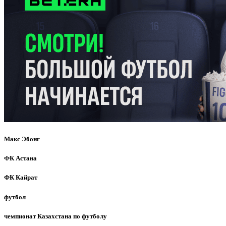
Макс Эбонг
ФК Астана
ФК Кайрат
футбол
чемпионат Казахстана по футболу