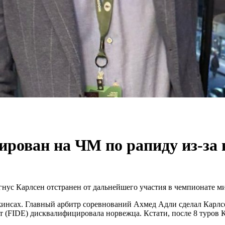
рован на ЧМ по рапиду из-за 
нус Карлсен отстранен от дальнейшего участия в чемпионате м
джинсах. Главный арбитр соревнований Ахмед Адли сделал Карл
т (FIDE) дисквалифицировала норвежца. Кстати, после 8 туров К