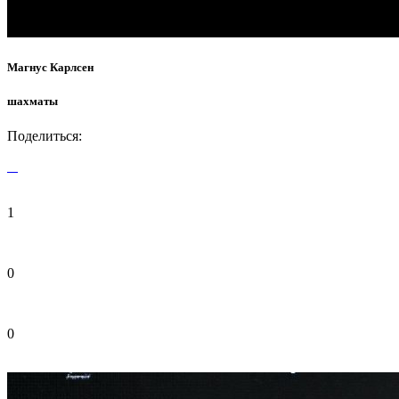
Магнус Карлсен
шахматы
Поделиться:
1
0
0