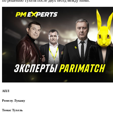
по решению Тухеля после двух бесед между ними.
АПЛ
Ромелу Лукаку
Томас Тухель