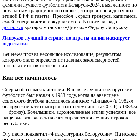
фамилии лучшего футболиста Беларуси-2024, выявленного по
результатам традиционного опроса, который проводится под
эгидой БФФ и газеты «Прессбол», среди тренеров, капитанов,
судей, специалистов и журналистов. В итоге награда
досталась
вратарю минского «Динамо» Федору Лапоухову.
Лапоухов лучший в стране, но игра на линии маскирует
недостатки
Bet News провел небольшое исследование, результатом
которого стало определение главных закономерностей
прошлых итогов голосований.
Как все начиналось
Сперва обратимся к истории. Впервые лучший белорусский
футболист был назван в 1983 году, когда на авансцене
советского футбола находилось минское «Динамо» (в 1982-м
белорусский клуб выиграл золото чемпионата СССР, в 1983-м
— бронзу). Болельщики, вдохновленные этими успехами, все
чаще высказывались на счет определения лучших игроков
республики.
Эту идею подхватил «Физкультурник Белоруссии». На исходе
осени это издание объявило конкурс среди читателей, от