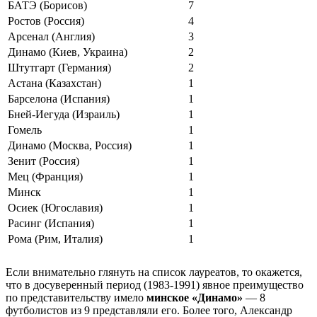
БАТЭ (Борисов)
7
Ростов (Россия)
4
Арсенал (Англия)
3
Динамо (Киев, Украина)
2
Штутгарт (Германия)
2
Астана (Казахстан)
1
Барселона (Испания)
1
Бней-Иегуда (Израиль)
1
Гомель
1
Динамо (Москва, Россия)
1
Зенит (Россия)
1
Мец (Франция)
1
Минск
1
Осиек (Югославия)
1
Расинг (Испания)
1
Рома (Рим, Италия)
1
Если внимательно глянуть на список лауреатов, то окажется,
что в досуверенный период (1983-1991) явное преимущество
по представительству имело
минское «Динамо»
— 8
футболистов из 9 представляли его. Более того, Александр