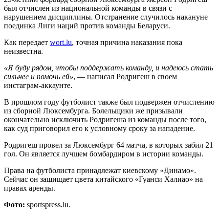
был отчислен из национальной команды в связи с
нарушением дисциплины. Отстранение случилось накануне
поединка Лиги наций против команды Беларуси.
Как передает
wort.lu
, точная причина наказания пока
неизвестна.
«Я буду рядом, чтобы поддержать команду, и надеюсь стать
сильнее и помочь ей»
, — написал Родригеш в своем
инстаграм-аккаунте.
В прошлом году футболист также был подвержен отчислению
из сборной Люксембурга. Болельщики же призывали
окончательно исключить Родригеша из команды после того,
как суд приговорил его к условному сроку за нападение.
Родригеш провел за Люксембург 64 матча, в которых забил 21
гол. Он является лучшем бомбардиром в истории команды.
Права на футболиста принадлежат киевскому «Динамо».
Сейчас он защищает цвета китайского «Гуанси Халиао» на
правах аренды.
Фото:
sportspress.lu.