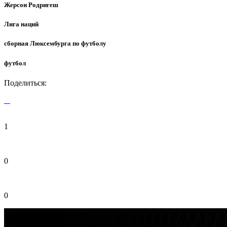
Жерсон Родригеш
Лига наций
сборная Люксембурга по футболу
футбол
Поделиться:
1
0
0